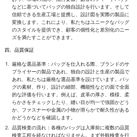
などに基づいてバッグの独自設計を行います。そして
信頼できる生産工場と提携し、設計図を実際の製品に
変換します。これにより、私たちはユニークなバッグ
のスタイルを提供でき、顧客の個性化と差別化のニー
ズを満たすことができます。
四、品質保証
厳格な選品基準
：バッグを仕入れる際、ブランドのサ
プライヤーの製品であれ、独自の設計と生産の製品で
あれ、私たちは厳格な選品基準を設けています。バッ
グの素材、作り、設計の細部、機能性などの面で全面
的な評価を行います。例えば、皮革の厚さ、模様、柔
らかさをチェックしたり、縫い目が均一で強固かどう
か、ファスナーや金属の小物が滑らかで耐久性がある
かどうかなどを確認します。
品質検査の流れ
：各種のバッグは入庫前に複数の品質
検査工程を経なければなりません。まず外観検査を行