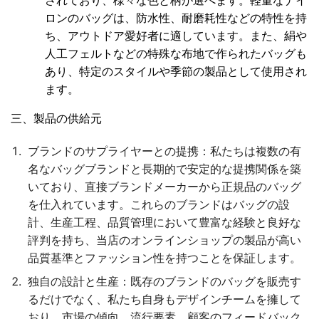
されており、様々な色と柄が選べます。軽量なナイ
ロンのバッグは、防水性、耐磨耗性などの特性を持
ち、アウトドア愛好者に適しています。また、絹や
人工フェルトなどの特殊な布地で作られたバッグも
あり、特定のスタイルや季節の製品として使用され
ます。
三、製品の供給元
ブランドのサプライヤーとの提携
：私たちは複数の有
名なバッグブランドと長期的で安定的な提携関係を築
いており、直接ブランドメーカーから正規品のバッグ
を仕入れています。これらのブランドはバッグの設
計、生産工程、品質管理において豊富な経験と良好な
評判を持ち、当店のオンラインショップの製品が高い
品質基準とファッション性を持つことを保証します。
独自の設計と生産
：既存のブランドのバッグを販売す
るだけでなく、私たち自身もデザインチームを擁して
おり、市場の傾向、流行要素、顧客のフィードバック