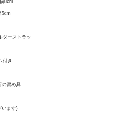
幅8cm
幅5cm
ルダーストラッ
ム付き
所の留め具
ざいます)