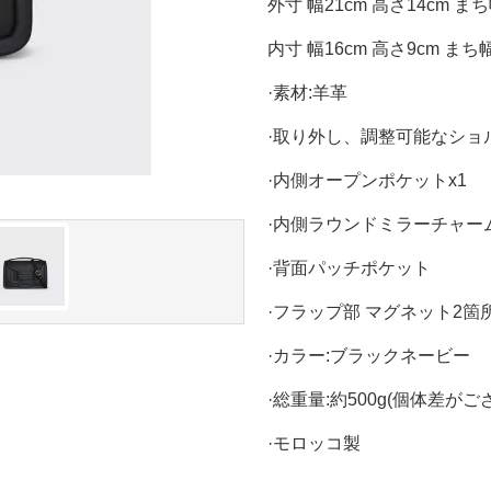
外寸 幅21cm 高さ14cm まち
内寸 幅16cm 高さ9cm まち
·素材:羊革
·取り外し、調整可能なショ
·内側オープンポケットx1
·内側ラウンドミラーチャー
·背面パッチポケット
·フラップ部 マグネット2箇
·カラー:ブラックネービー
·総重量:約500g(個体差がご
·モロッコ製